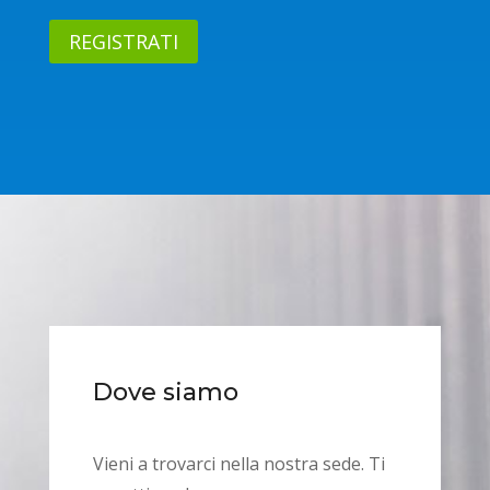
Dove siamo
Vieni a trovarci nella nostra sede. Ti