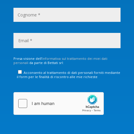
Presa visione dell’
informativa sul trattamento dei miei dati
personali
da parte di Bettati srl:
Acconsento al trattamento di dati personali forniti mediante
il form per le finalità di riscontro alle mie richieste