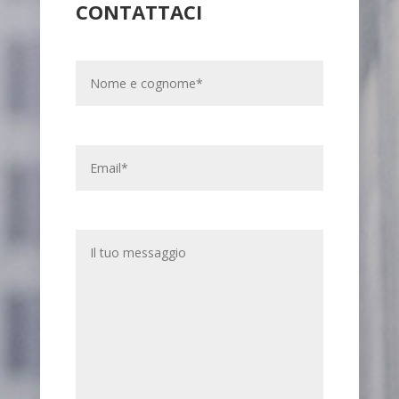
CONTATTACI