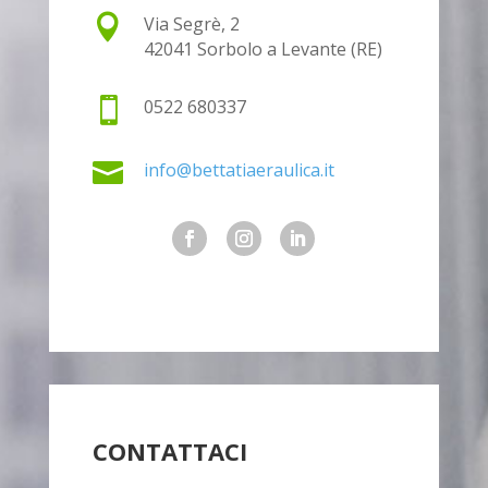

Via Segrè, 2
42041 Sorbolo a Levante (RE)

0522 680337

info@bettatiaeraulica.it
CONTATTACI